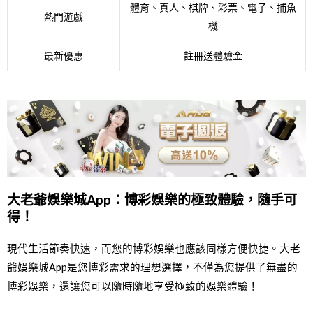
體育、真人、棋牌、彩票、電子、捕魚
熱門遊戲
機
最新優惠
註冊送體驗金
大老爺娛樂城App：博彩娛樂的極致體驗，隨手可
得！
現代生活節奏快速，而您的博彩娛樂也應該同樣方便快捷。大老
爺娛樂城App是您博彩需求的理想選擇，不僅為您提供了無盡的
博彩娛樂，還讓您可以隨時隨地享受極致的娛樂體驗！