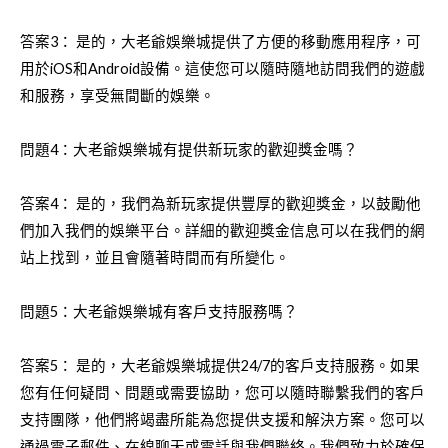
答案3： 是的，大老爺娛樂城提供了方便的移動應用程序，可
用於iOS和Android設備。這使您可以隨時隨地訪問我們的遊戲
和服務，享受無間斷的娛樂。
問題4：大老爺娛樂城有提供新玩家的歡迎獎金嗎？
答案4： 是的，我們為新玩家提供豐厚的歡迎獎金，以鼓勵他
們加入我們的娛樂平台。詳細的歡迎獎金信息可以在我們的網
站上找到，並且會隨著時間而有所變化。
問題5：大老爺娛樂城有客戶支持服務嗎？
答案5： 是的，大老爺娛樂城提供24/7的客戶支持服務。如果
您有任何疑問、問題或需要協助，您可以隨時聯繫我們的客戶
支持團隊，他們將竭盡所能為您提供支援和解決方案。您可以
通過電子郵件、在線聊天或電話與我們聯絡。我們致力於確保