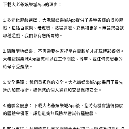
下載大老爺娛樂城App的理由：
1. 多元化遊戲選擇： 大老爺娛樂城App提供了各種各樣的博彩遊
戲，包括百家樂、老虎機、賭場遊戲、彩票和更多。無論您喜歡
哪種遊戲，我們都有您所需的。
2. 隨時隨地娛樂： 不再需要在家裡坐在電腦前才能玩博彩遊戲。
大老爺娛樂城App讓您可以在工作間歇、等車、或任何您想要的
時候享受娛樂。
3. 安全保障： 我們重視您的安全。大老爺娛樂城App採用了最先
進的加密技術，確保您的個人資訊和交易保持安全。
4. 體驗金優惠： 下載大老爺娛樂城App後，您將有機會獲得獨家
的體驗金優惠，讓您能夠無風險地嘗試各種遊戲。
5. 客戶支援： 我們的客戶支援團隊全天候待命，隨時為您提供協