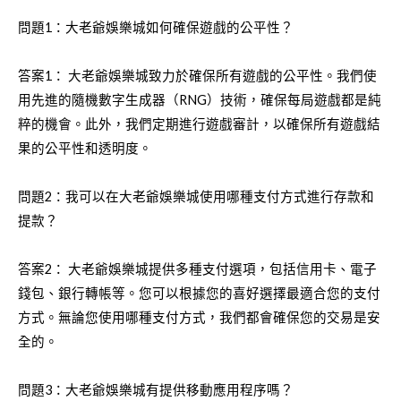
問題1：大老爺娛樂城如何確保遊戲的公平性？
答案1： 大老爺娛樂城致力於確保所有遊戲的公平性。我們使
用先進的隨機數字生成器（RNG）技術，確保每局遊戲都是純
粹的機會。此外，我們定期進行遊戲審計，以確保所有遊戲結
果的公平性和透明度。
問題2：我可以在大老爺娛樂城使用哪種支付方式進行存款和
提款？
答案2： 大老爺娛樂城提供多種支付選項，包括信用卡、電子
錢包、銀行轉帳等。您可以根據您的喜好選擇最適合您的支付
方式。無論您使用哪種支付方式，我們都會確保您的交易是安
全的。
問題3：大老爺娛樂城有提供移動應用程序嗎？