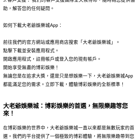
助，解答您的任何疑問。
如何下載大老爺娛樂城App：
前往我們的官方網站或應用商店搜索「大老爺娛樂城」。
點擊下載並安裝應用程式。
開啟應用程式，註冊帳戶或登入您的現有帳戶。
開始享受無盡的博彩娛樂！
無論您是在追求大獎，還是只是想娛樂一下，大老爺娛樂城App
都能滿足您的需求。立即下載，體驗博彩娛樂的全新標準！
大老爺娛樂城：博彩娛樂的首選，無限樂趣等您
來！
在博彩娛樂的世界中，大老爺娛樂城一直以來都是無數玩家的首
選。我們的平台提供了一個極致的博彩體驗，將無限樂趣帶到您