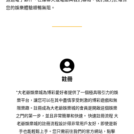
您的娛樂體驗順暢無阻。
註冊
"大老爺娛樂城為博彩愛好者提供了一個極具吸引力的娛
樂平台，讓您可以在其中盡情享受刺激的博彩遊戲和無
限樂趣。註冊成為大老爺娛樂城的會員是開啟這個娛樂
之門的第一步，並且非常簡單和快速。 快速註冊流程 大
老爺娛樂城的註冊流程設計得非常用戶友好，即使是新
手也能輕鬆上手。您只需前往我們的官方網站，點擊