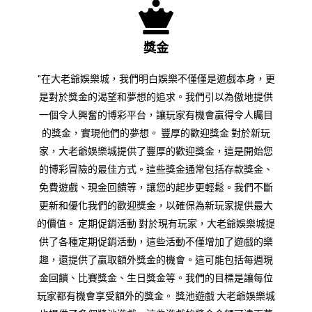
獎金
"在大老爺娛樂城，我們明白娛樂不僅僅是遊戲本身，更
是對於獎金的渴望和夢想的追求。我們引以為傲地提供
一個令人興奮的博彩平台，讓玩家有機會贏得令人矚目
的獎金，實現他們的夢想。 豐厚的歡迎獎金 對於新玩
家，大老爺娛樂城提供了豐厚的歡迎獎金，這是開始您
的博彩冒險的最佳方式。這些獎金通常包括存款獎金、
免費遊戲、現金回饋等，讓您的起步更輕鬆。我們不斷
更新和優化我們的歡迎獎金，以確保為新玩家提供最大
的價值。 定期促銷活動 對於現有玩家，大老爺娛樂城提
供了各種定期促銷活動，這些活動不僅增加了遊戲的樂
趣，還提供了贏取額外獎金的機會。這可能包括每週現
金回饋、比賽獎金、生日獎金等。我們的目標是讓每位
玩家都有機會享受額外的獎金。 獎池遊戲 大老爺娛樂城