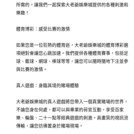
所需的。讓我們一起探索大老爺娛樂城提供的各種刺激和
樂趣！
體育博彩：感受比賽的激情
如果您是一位狂熱的體育迷，大老爺娛樂城的體育博彩選
項絕對會讓您心跳加速。我們提供各種體育賽事，包括足
球、籃球、網球、棒球等等，讓您可以隨時隨地下注並參
與比賽的激情。
真人遊戲：身臨其境的賭場體驗
大老爺娛樂城的真人遊戲將您帶入一個真實賭場的世界，
不論您身在何處，都可以與專業的荷官互動，享受百家
樂、輪盤、二十一點等經典遊戲的刺激。高畫質的視訊流
傳輸，讓您彷彿置身於賭場現場。