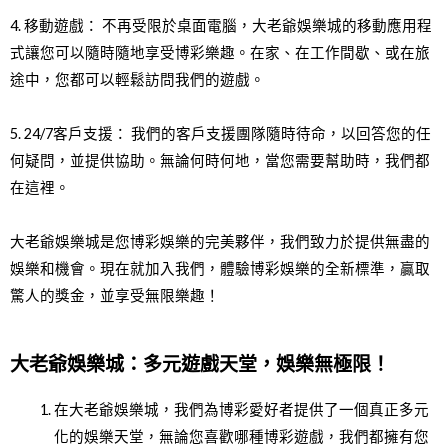
4. 移動遊戲： 不再受限於桌面電腦，大老爺娛樂城的移動應用程
式讓您可以隨時隨地享受博彩樂趣。在家、在工作間歇、或在旅
途中，您都可以輕鬆訪問我們的遊戲。
5. 24/7客戶支援： 我們的客戶支援團隊隨時待命，以回答您的任
何疑問，並提供協助。無論何時何地，當您需要幫助時，我們都
在這裡。
大老爺娛樂城是您博彩娛樂的完美夥伴，我們致力於提供無盡的
娛樂和機會。現在就加入我們，體驗博彩娛樂的全新標準，贏取
驚人的獎金，並享受無限樂趣！
大老爺娛樂城：多元遊戲天堂，娛樂無極限！
在大老爺娛樂城，我們為博彩愛好者提供了一個真正多元
化的娛樂天堂，無論您喜歡哪種博彩遊戲，我們都擁有您